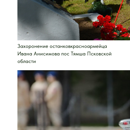
Захоронение останковкрасноармейца
Ивана Анисимова пос Тямша Псковской
области