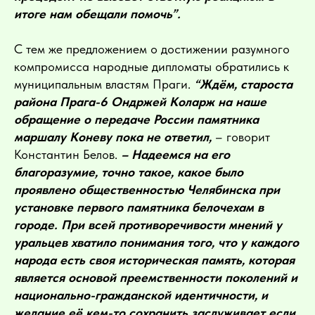
итоге нам обещали помочь”.
С тем же предложением о достижении разумного
компромисса народные дипломаты обратились к
муниципальным властям Праги.
“Ждём, староста
района Прага-6 Ондржей Коларж на наше
обращение о передаче России памятника
маршалу Коневу пока не ответил,
– говорит
Константин Белов.
– Надеемся на его
благоразумие, точно такое, какое было
проявлено общественностью Челябинска при
установке первого памятника белочехам в
городе. При всей противоречивости мнений у
уральцев хватило понимания того, что у каждого
народа есть своя историческая память, которая
является основой преемственности поколений и
национально-гражданской идентичности, и
желание её кем-то сохранить заслуживает если